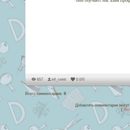
они обучают нас азам про
657
inf_centr
0.0
/
0
Всего комментариев
:
0
Добавлять комментарии могут 
[
Рег