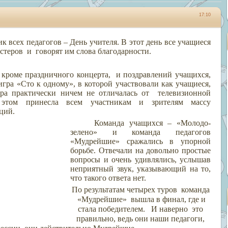
17:10
ик всех педагогов – День учителя. В этот день все учащиеся
астеров
и
говорят им слова благодарности.
кроме праздничного концерта,
и поздравлений
учащихся,
игра «Сто к одному», в которой участвовали как учащиеся,
гра практически ничем не отличалась от
телевизионной
этом принесла всем участникам и зрителям массу
ций.
Команда учащихся – «Молодо-
зелено» и команда педагогов
«Мудрейшие» сражались в упорной
борьбе. Отвечали на довольно простые
вопросы и очень удивлялись, услышав
неприятный звук, указывающий на то,
что такого ответа нет.
По результатам четырех туров
команда
«Мудрейшие»
вышла в финал, где и
стала победителем.
И наверно
это
правильно, ведь они наши педагоги,