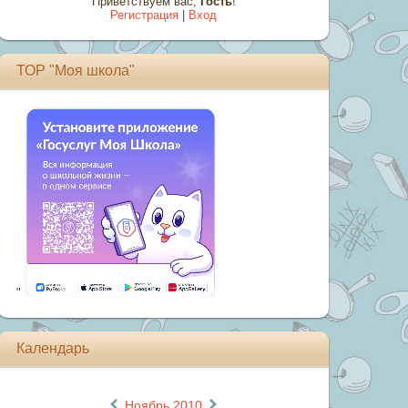
Приветствуем вас
,
Гость
!
Регистрация
|
Вход
ТОР "Моя школа"
"
Календарь
«
»
Ноябрь 2010