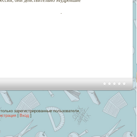
фессии, они действительно Мудрейшие
.
только зарегистрированные пользователи.
истрация
|
Вход
]