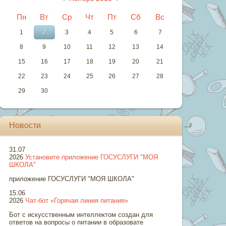
Пн
Вт
Ср
Чт
Пт
Сб
Вс
1
2
3
4
5
6
7
8
9
10
11
12
13
14
15
16
17
18
19
20
21
22
23
24
25
26
27
28
29
30
Новости
31.07
2026
Установите приложение ГОСУСЛУГИ "МОЯ
ШКОЛА"
приложение ГОСУСЛУГИ "МОЯ ШКОЛА"
15.06
2026
Чат-бот «Горячая линия питания»
Бот с искусственным интеллектом создан для
ответов на вопросы о питании в образовате