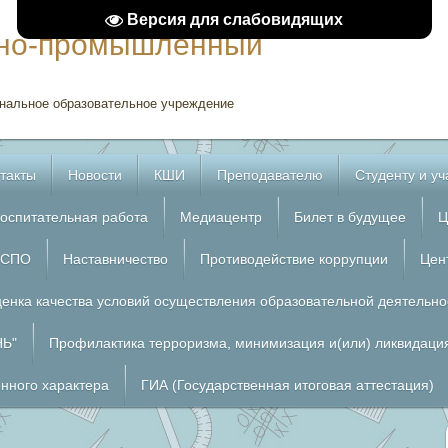
Версия для слабовидящих
рно-промышленный
нальное образовательное учреждение
такты
Новости
КШИ
Преподавателю
Студенту и у
оспитательная работа
Медиацентр
Билет в будущее
Ц
 СПО
Наставничество
Противодействие коррупции
Цен
енка качества условий осуществления образовательной деятельно
НЬ"
Профилактика терроризма, минимизация и(или) ликвидация
енного характера
ГИА (Государственная итоговая аттестация)