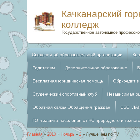
Качканарский го
колледж
Государственное автономное профессио
Сведения об образовательной организации
Кон
Родителям
Дополнительное образование
В
Бесплатная юридическая помощь
Обркредит в
Студенческий спортивный клуб
Независимая оц
Обратная связь/ Обращения граждан
ЭБС "ЛА
ГО и защита населения от ЧС природного и техног
Главная
»
2010
»
Ноябрь
»
2
»
Лучше чем по ТV