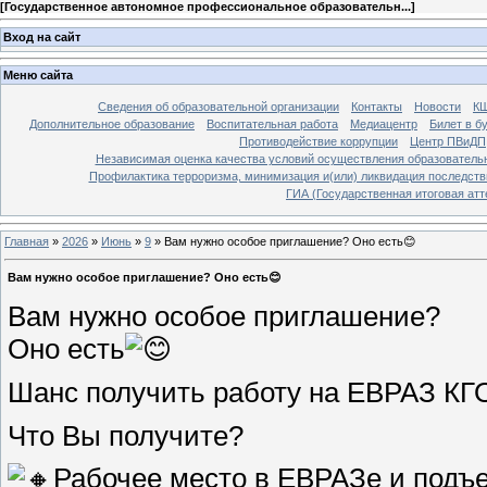
[
Государственное автономное профессиональное образовательн...
]
Вход на сайт
Меню сайта
Сведения об образовательной организации
Контакты
Новости
К
Дополнительное образование
Воспитательная работа
Медиацентр
Билет в б
Противодействие коррупции
Центр ПВиДП
Независимая оценка качества условий осуществления образователь
Профилактика терроризма, минимизация и(или) ликвидация последств
ГИА (Государственная итоговая атт
Главная
»
2026
»
Июнь
»
9
»
Вам нужно особое приглашение? Оно есть😊
Вам нужно особое приглашение? Оно есть😊
Вам нужно особое приглашение?
Оно есть
Шанс получить работу на ЕВРАЗ КГО
Что Вы получите?
Рабочее место в ЕВРАЗе и подъе