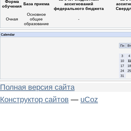
Форма
База приема
ассигнований
ассигн
обучения
федерального бюджета
Свердл
Основное
Очная
общее
-
образование
Calendar
Пн
Вт
3
4
10
11
17
18
24
25
31
Полная версия сайта
Конструктор сайтов
—
uCoz