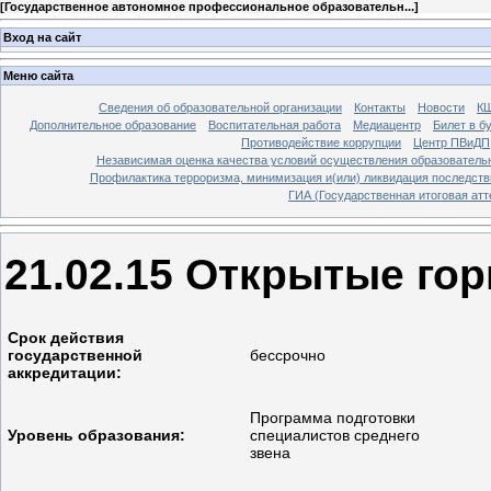
[
Государственное автономное профессиональное образовательн...
]
Вход на сайт
Меню сайта
Сведения об образовательной организации
Контакты
Новости
К
Дополнительное образование
Воспитательная работа
Медиацентр
Билет в б
Противодействие коррупции
Центр ПВиДП
Независимая оценка качества условий осуществления образователь
Профилактика терроризма, минимизация и(или) ликвидация последств
ГИА (Государственная итоговая атт
21.02.15 Открытые го
Срок действия
государственной
бессрочно
аккредитации:
Программа подготовки
Уровень образования:
специалистов среднего
звена