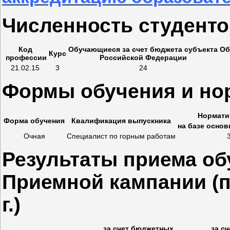
Численность студентов 
Код
Обучающиеся за счет бюджета субъекта
Об
Курс
профессии
Российской Федерации
21.02.15
3
24
Формы обучения и но
Нормати
Форма обучения
Квалификация выпускника
на базе осно
Очная
Специалист по горным работам
Результаты приема о
Приемной кампании (п
г.)
за счет бюджетных
за с