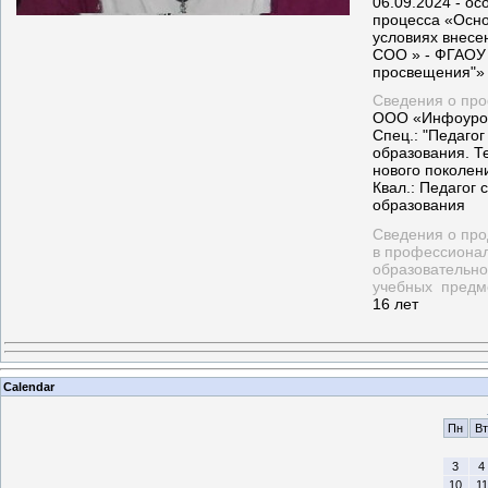
06.09.2024 - о
процесса «Осно
условиях внес
СОО » - ФГАОУ 
просвещения"»
Сведения о пр
ООО «Инфоуро
Спец.: "Педаго
образования. Т
нового поколен
Квал.: Педагог
образования
Сведения о про
в профессиона
образовательно
учебных предме
16 лет
Calendar
Пн
Вт
3
4
10
11