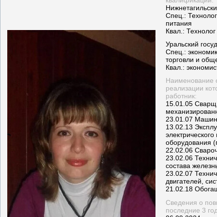
квалификации:
Нижнетагильски
Спец.: Техноло
питания
Квал.: Техноло
г
Уральский госу
Спец.:
экономик
торговли и общ
Квал.:
экономис
Наименование о
реализации кот
работник:
15.01.05 Сварщ
механизированн
23.01.07 Машин
13.02.13 Экспл
электрического
оборудования (
22.02.06 Сваро
23.02.06 Техни
состава железн
23.02.07 Техни
двигателей, си
21.02.18 Обога
Сведения о пов
последние 3 год