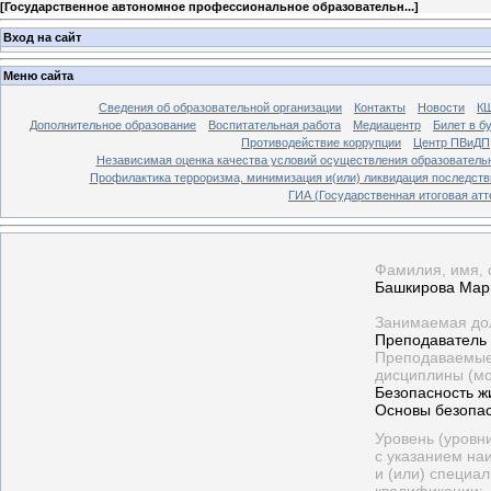
[
Государственное автономное профессиональное образовательн...
]
Вход на сайт
Меню сайта
Сведения об образовательной организации
Контакты
Новости
К
Дополнительное образование
Воспитательная работа
Медиацентр
Билет в б
Противодействие коррупции
Центр ПВиДП
Независимая оценка качества условий осуществления образователь
Профилактика терроризма, минимизация и(или) ликвидация последств
ГИА (Государственная итоговая атт
Фамилия, имя, о
Башкирова Мар
Занимаемая дол
Преподаватель
Преподаваемые
дисциплины (мо
Безопасность ж
Основы безопас
Уровень (уровн
с указанием на
и (или) специал