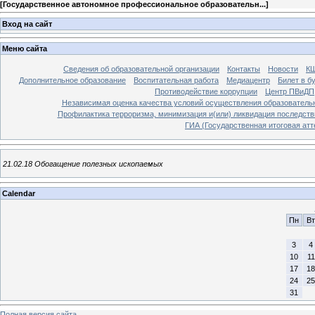
[
Государственное автономное профессиональное образовательн...
]
Вход на сайт
Меню сайта
Сведения об образовательной организации
Контакты
Новости
К
Дополнительное образование
Воспитательная работа
Медиацентр
Билет в б
Противодействие коррупции
Центр ПВиДП
Независимая оценка качества условий осуществления образователь
Профилактика терроризма, минимизация и(или) ликвидация последств
ГИА (Государственная итоговая атт
21.02.18 Обогащение полезных ископаемых
Calendar
Пн
Вт
3
4
10
11
17
18
24
25
31
Полная версия сайта