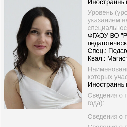
Иностранны
Уровень (ур
указанием н
специальност
ФГАОУ ВО "Р
педагогическ
Спец.: Педа
Квал.: Магис
Наименовани
которых учас
Иностранны
Сведения о 
года):
Сведения о 