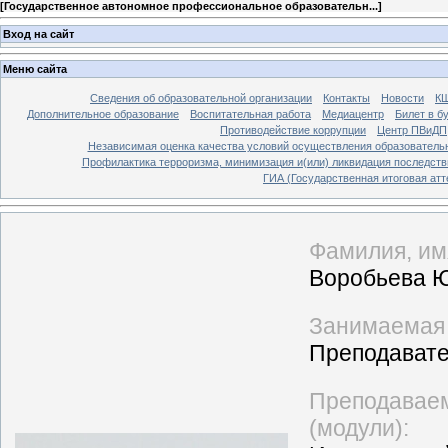
[
Государственное автономное профессиональное образовательн...
]
Вход на сайт
Меню сайта
Сведения об образовательной организации
Контакты
Новости
К
Дополнительное образование
Воспитательная работа
Медиацентр
Билет в б
Противодействие коррупции
Центр ПВиДП
Независимая оценка качества условий осуществления образователь
Профилактика терроризма, минимизация и(или) ликвидация последств
ГИА (Государственная итоговая атт
Фамилия, имя
Воробьева 
Занимаемая 
Преподават
Преподаваем
(модули):