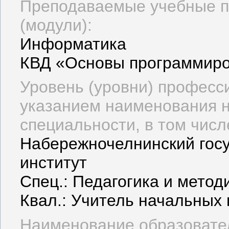
Преподаваемые учебные п
(модули):
Информатика
КВД «Основы программиро
Уровень (уровни) професс
указанием наименования н
специальности, в том числ
Набережночелнинский госу
институт
Спец.: Педагогика и метод
Квал.: Учитель начальных
Наименование образовате