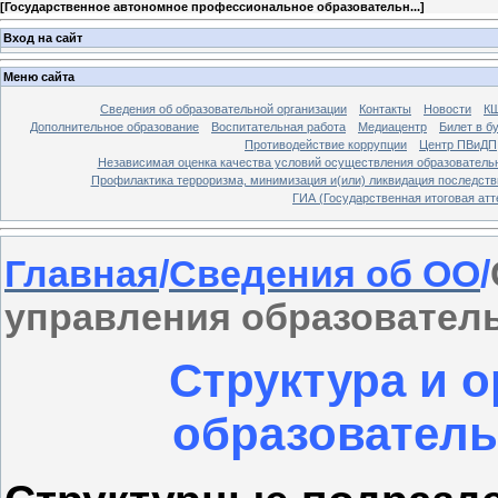
[
Государственное автономное профессиональное образовательн...
]
Вход на сайт
Меню сайта
Сведения об образовательной организации
Контакты
Новости
К
Дополнительное образование
Воспитательная работа
Медиацентр
Билет в б
Противодействие коррупции
Центр ПВиДП
Независимая оценка качества условий осуществления образователь
Профилактика терроризма, минимизация и(или) ликвидация последств
ГИА (Государственная итоговая атт
Главная
/
Сведения об ОО
/
управления образовател
Структура и 
образователь