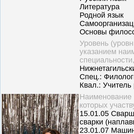
Литература
Родной язык
Самоорганизац
Основы филос
Уровень (уровн
указанием наим
специальности,
Нижнетагильски
Спец.: Филолог
Квал.: Учитель
Наименование 
которых участв
15.01.05 Сварщ
сварки (наплав
23.01.07 Машин