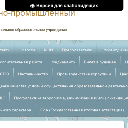
Версия для слабовидящих
рно-промышленный
нальное образовательное учреждение
такты
Новости
КШИ
Преподавателю
Студенту и у
оспитательная работа
Медиацентр
Билет в будущее
Ц
 СПО
Наставничество
Противодействие коррупции
Цен
енка качества условий осуществления образовательной деятельно
НЬ"
Профилактика терроризма, минимизация и(или) ликвидация
енного характера
ГИА (Государственная итоговая аттестация)