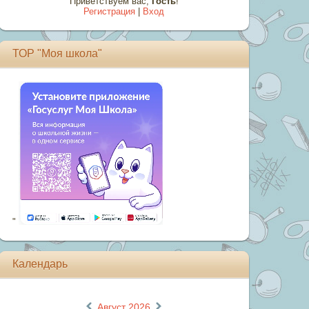
Приветствуем вас
,
Гость
!
Регистрация
|
Вход
ТОР "Моя школа"
"
Календарь
«
»
Август 2026