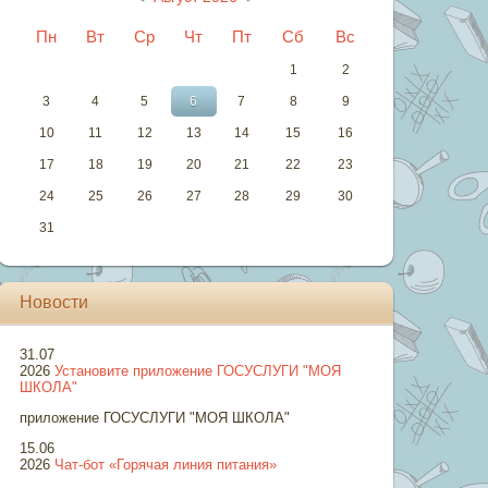
Пн
Вт
Ср
Чт
Пт
Сб
Вс
1
2
3
4
5
6
7
8
9
10
11
12
13
14
15
16
17
18
19
20
21
22
23
24
25
26
27
28
29
30
31
Новости
31.07
2026
Установите приложение ГОСУСЛУГИ "МОЯ
ШКОЛА"
приложение ГОСУСЛУГИ "МОЯ ШКОЛА"
15.06
2026
Чат-бот «Горячая линия питания»