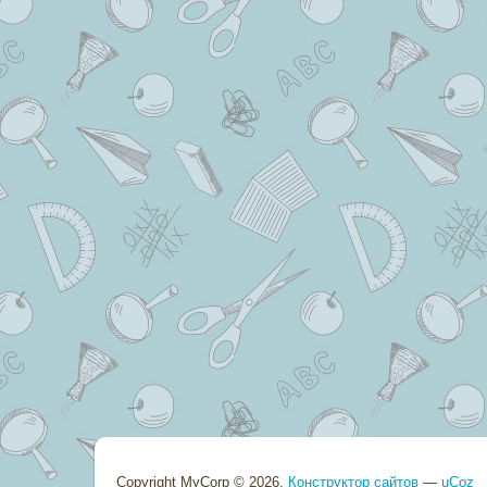
Copyright MyCorp © 2026
.
Конструктор сайтов
—
uCoz