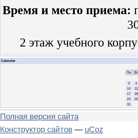
Время и место приема:
п
30
2 этаж учебного корпу
Calendar
Пн
Вт
3
4
10
11
17
18
24
25
31
Полная версия сайта
Конструктор сайтов
—
uCoz