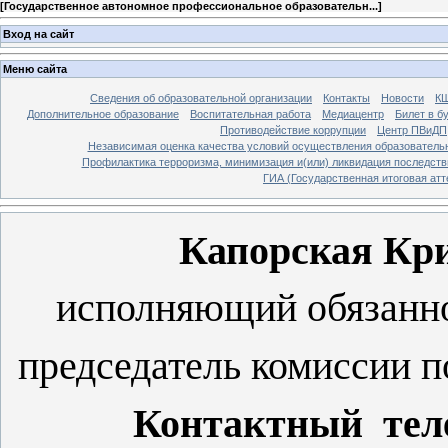
[
Государственное автономное профессиональное образовательн...
]
Вход на сайт
Меню сайта
Сведения об образовательной организации
Контакты
Новости
К
Дополнительное образование
Воспитательная работа
Медиацентр
Билет в б
Противодействие коррупции
Центр ПВиДП
Независимая оценка качества условий осуществления образователь
Профилактика терроризма, минимизация и(или) ликвидация последств
ГИА (Государственная итоговая атт
Капорская Кр
исполняющий обязанно
председатель комиссии 
Контактный тел