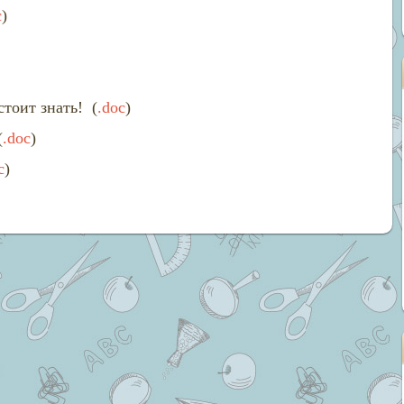
c
)
стоит знать!
(
.doc
)
(
.doc
)
c
)