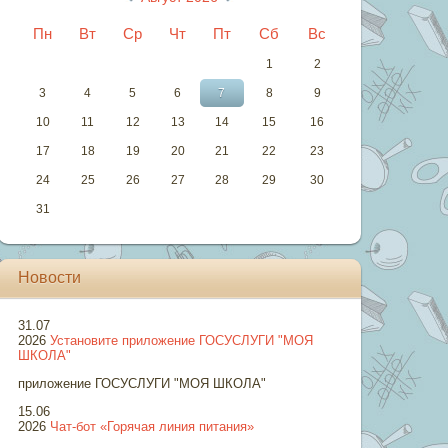
Пн
Вт
Ср
Чт
Пт
Сб
Вс
1
2
3
4
5
6
7
8
9
10
11
12
13
14
15
16
17
18
19
20
21
22
23
24
25
26
27
28
29
30
31
Новости
31.07
2026
Установите приложение ГОСУСЛУГИ "МОЯ
ШКОЛА"
приложение ГОСУСЛУГИ "МОЯ ШКОЛА"
15.06
2026
Чат-бот «Горячая линия питания»