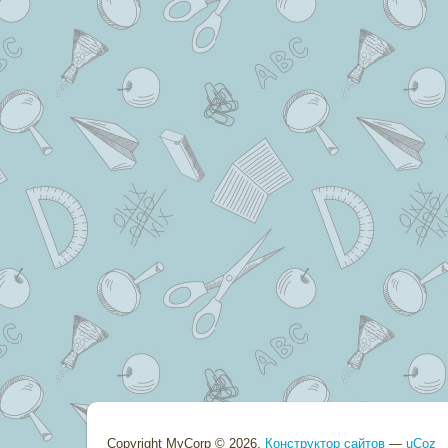
Copyright MyCorp © 2026
.
Конструктор сайтов
—
uCoz