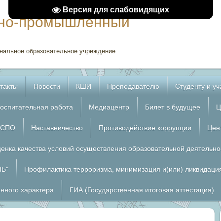
Версия для слабовидящих
рно-промышленный
нальное образовательное учреждение
такты
Новости
КШИ
Преподавателю
Студенту и у
оспитательная работа
Медиацентр
Билет в будущее
Ц
 СПО
Наставничество
Противодействие коррупции
Цен
енка качества условий осуществления образовательной деятельно
НЬ"
Профилактика терроризма, минимизация и(или) ликвидация
енного характера
ГИА (Государственная итоговая аттестация)